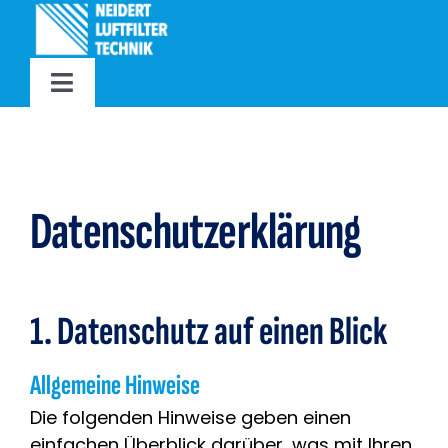
Zum
Inhalt
springen
Toggle
Navigation
Home
Unternehmen
Datenschutz­erklärung
Produktion
1. Datenschutz auf einen Blick
Produkte
Allgemeine Hinweise
Lieferung
Die folgenden Hinweise geben einen
einfachen Überblick darüber, was mit Ihren