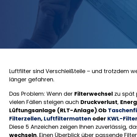
Luftfilter sind Verschleißteile – und trotzdem w
länger gefahren.
Das Problem: Wenn der
Filterwechsel
zu spät p
vielen Fällen steigen auch
Druckverlust
,
Energ
Lüftungsanlage (RLT-Anlage)
.
Ob
Taschenfi
Filterzellen
,
Luftfiltermatten
oder
KWL-Filte
Diese 5 Anzeichen zeigen Ihnen zuverlässig, das
wechseln
. Einen Überblick über passende Filt