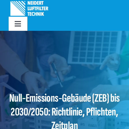
Zum
Inhalt
springen
Toggle
Navigation
Home
Unternehmen
Produktion
Null-Emissions-Gebäude (ZEB) bis
Produkte
2030/2050: Richtlinie, Pflichten,
Lieferung
Zeitplan