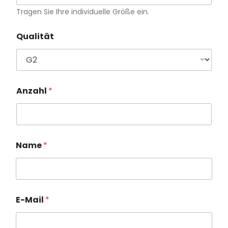
Branchen
Tragen Sie Ihre individuelle Größe ein.
Qualität
Blog
Kontakt
Anzahl
*
Name
*
E-Mail
*